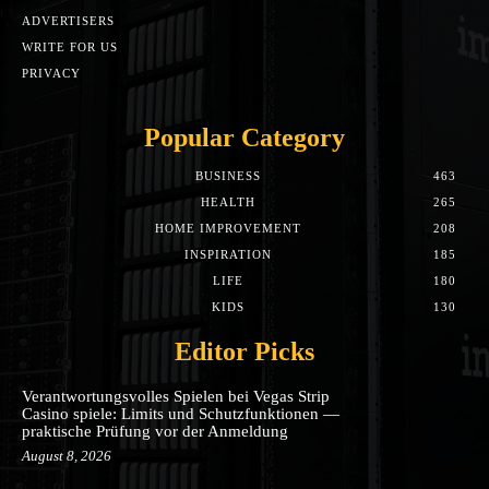
ADVERTISERS
WRITE FOR US
PRIVACY
Popular Category
BUSINESS
463
HEALTH
265
HOME IMPROVEMENT
208
INSPIRATION
185
LIFE
180
KIDS
130
Editor Picks
Verantwortungsvolles Spielen bei Vegas Strip
Casino spiele: Limits und Schutzfunktionen —
praktische Prüfung vor der Anmeldung
August 8, 2026