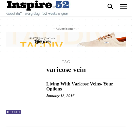
- Advertisement -
TAG
varicose vein
Living With Varicose Veins- Your
Options
January 13, 2016
HEALTH