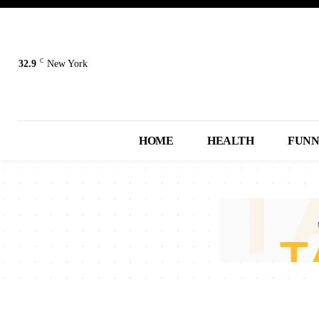
C
32.9
New York
HOME
HEALTH
FUN