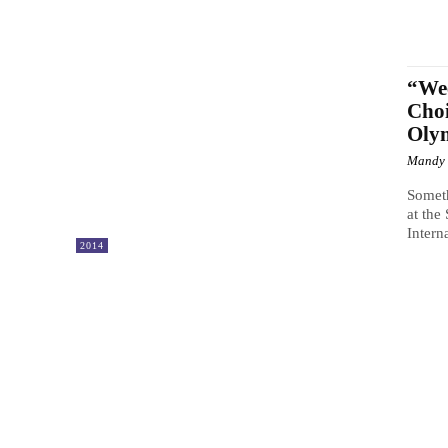
“Wee
Choi
Oly
Mandy
Somet
at the
Intern
2014