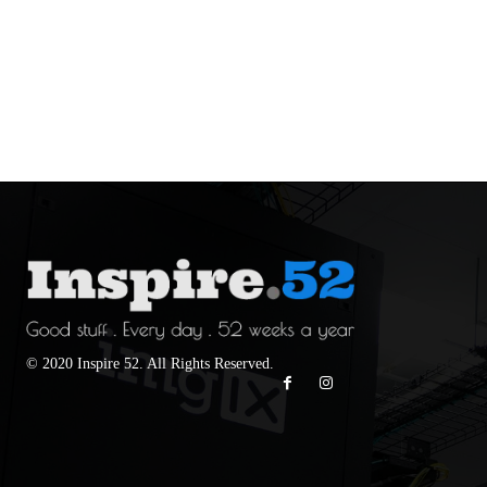
© 2020 Inspire 52. All Rights Reserved.