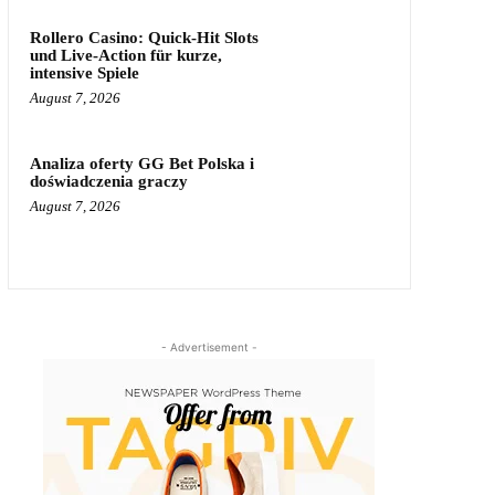
Rollero Casino: Quick‑Hit Slots
und Live‑Action für kurze,
intensive Spiele
August 7, 2026
Analiza oferty GG Bet Polska i
doświadczenia graczy
August 7, 2026
- Advertisement -