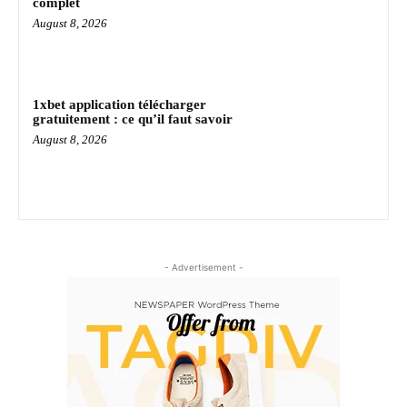
complet
August 8, 2026
1xbet application télécharger
gratuitement : ce qu’il faut savoir
August 8, 2026
- Advertisement -