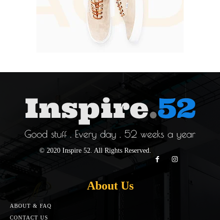
© 2020 Inspire 52. All Rights Reserved.
About Us
ABOUT & FAQ
CONTACT US