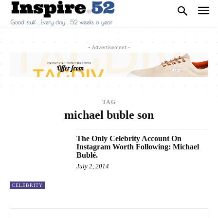
- Advertisement -
TAG
michael buble son
The Only Celebrity Account On
Instagram Worth Following: Michael
Bublé.
July 2, 2014
CELEBRITY