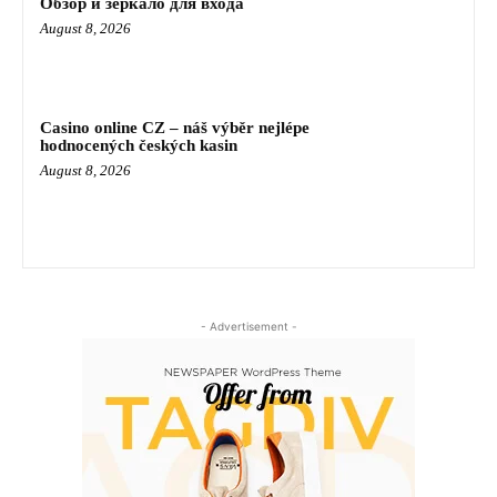
Обзор и зеркало для входа
August 8, 2026
Casino online CZ – náš výběr nejlépe
hodnocených českých kasin
August 8, 2026
- Advertisement -