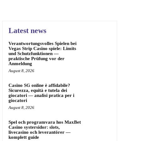
Latest news
Verantwortungsvolles Spielen bei
Vegas Strip Casino spiele: Limits
und Schutzfunktionen —
praktische Prüfung vor der
Anmeldung
August 8, 2026
Casino SG online è affidabile?
Sicurezza, equità e tutela dei
giocatori — analisi pratica per i
giocatori
August 8, 2026
Spel och programvara hos MaxBet
Casino systersidor: slots,
livecasino och leverantörer —
komplett guide