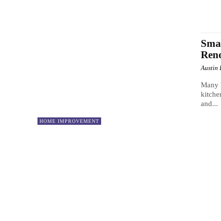
Smar
Ren
Austin 
Many 
kitche
and...
HOME IMPROVEMENT