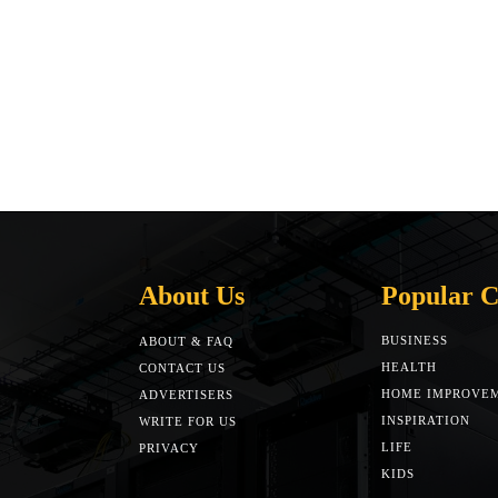
About Us
Popular C
BUSINESS
ABOUT & FAQ
HEALTH
CONTACT US
HOME IMPROVE
ADVERTISERS
INSPIRATION
WRITE FOR US
LIFE
PRIVACY
KIDS