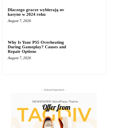
Dlaczego gracze wybierają nv
kasyno w 2024 roku
August 7, 2026
Why Is Your PS5 Overheating
During Gameplay? Causes and
Repair Options
August 7, 2026
- Advertisement -