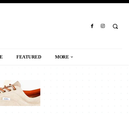
LE
FEATURED
MORE