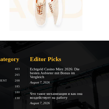
ategory
Editor Picks
Echtgeld Casino März 2026: Die
463
besten Anbieter mit Bonus im
265
Vergleich
MENT
208
August 7, 2026
185
180
Что такое механизация и как она
воздействует на работу
130
August 7, 2026