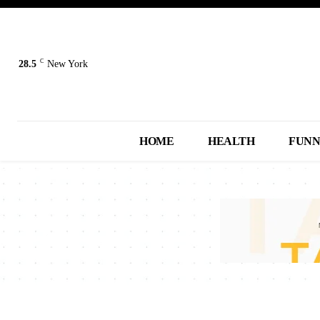
C
28.5
New York
HOME
HEALTH
FUN