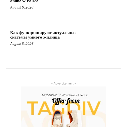
online w Polsce
August 6, 2026
Как функционируют актуальные
системы умного жилища
August 6, 2026
- Advertisement -