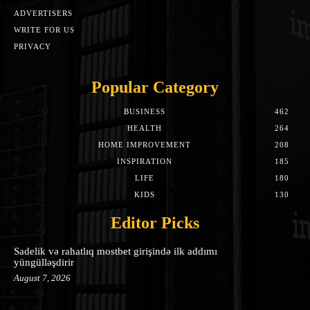
ADVERTISERS
WRITE FOR US
PRIVACY
Popular Category
BUSINESS
462
HEALTH
264
HOME IMPROVEMENT
208
INSPIRATION
185
LIFE
180
KIDS
130
Editor Picks
Sadelik və rahatlıq mostbet girişində ilk addımı
yüngülləşdirir
August 7, 2026