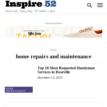
- Advertisement -
TAG
home repairs and maintenance
Top 10 Most Requested Handyman
Services in Roseville
December 12, 2025
HOME
IMPROVEMENT