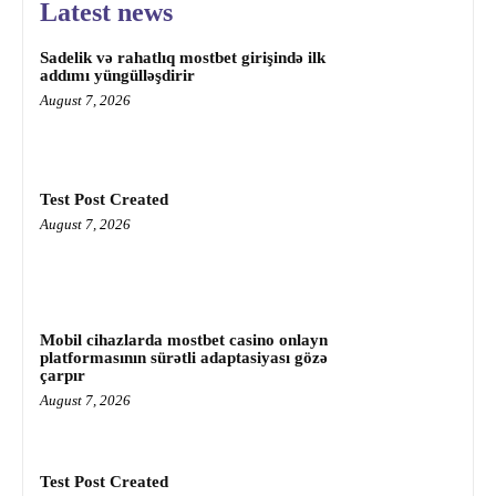
Latest news
Sadelik və rahatlıq mostbet girişində ilk
addımı yüngülləşdirir
August 7, 2026
Test Post Created
August 7, 2026
Mobil cihazlarda mostbet casino onlayn
platformasının sürətli adaptasiyası gözə
çarpır
August 7, 2026
Test Post Created