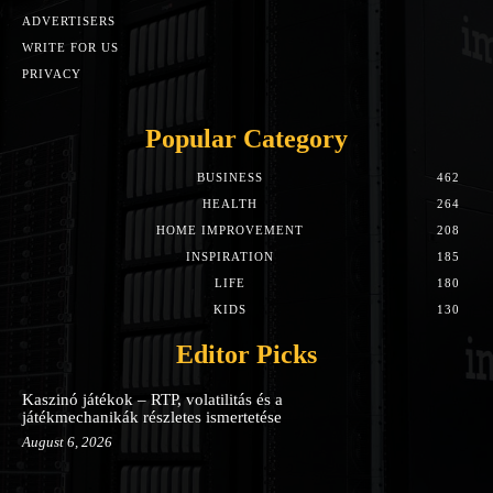
ADVERTISERS
WRITE FOR US
PRIVACY
Popular Category
BUSINESS
462
HEALTH
264
HOME IMPROVEMENT
208
INSPIRATION
185
LIFE
180
KIDS
130
Editor Picks
Kaszinó játékok – RTP, volatilitás és a
játékmechanikák részletes ismertetése
August 6, 2026