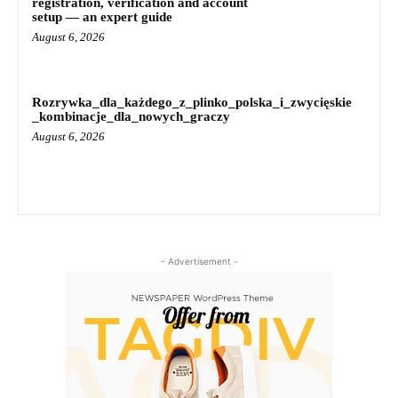
registration, verification and account
setup — an expert guide
August 6, 2026
Rozrywka_dla_każdego_z_plinko_polska_i_zwycięskie
_kombinacje_dla_nowych_graczy
August 6, 2026
- Advertisement -