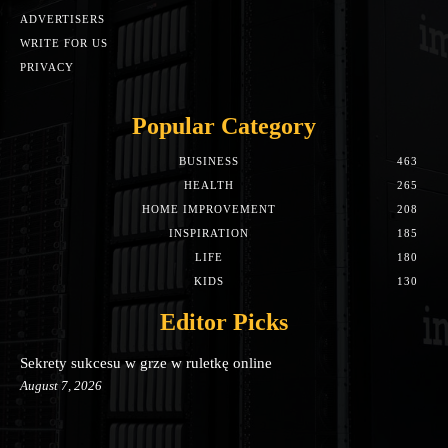
ADVERTISERS
WRITE FOR US
PRIVACY
Popular Category
BUSINESS
463
HEALTH
265
HOME IMPROVEMENT
208
INSPIRATION
185
LIFE
180
KIDS
130
Editor Picks
Sekrety sukcesu w grze w ruletkę online
August 7, 2026